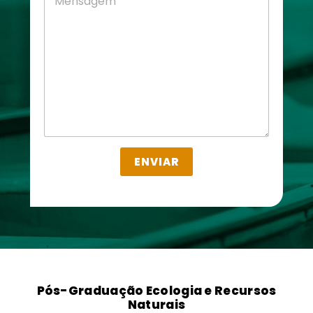
e
n
n
t
s
o
a
*
g
e
m
*
ENVIAR
Pós-Graduação Ecologia e Recursos
Naturais