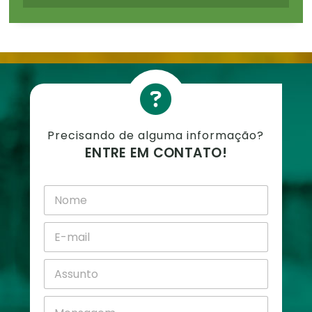
Precisando de alguma informação?
ENTRE EM CONTATO!
N
o
m
E
e
-
*
m
A
a
s
i
s
l
M
u
*